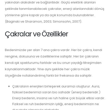
yakından alakalıdır ve bağlantılıdır. Güçlü elektirik alanları
şeklinde tanımlanabilecek çakralar, enerji alanlarındaki dönüş
yönlerine göre kapalı ya da açık konumda bulunabilirler.
(Baginski ve Sharamon, 2003; Simonsohn, 2007).
Çakralar ve Özellikler
Bedenimizde yer alan 7 ana çakra vardır. Her bir çakra, kendi
rengine, dokusuna ve özelliklerine sahiptir. Her bir çakranın
kendi ışık spekturumu farklıdır ve bu onun yaydığı titreşimden
kaynaklanmaktadır. Yine aynı şekilde her çakra müzik
ölçeğinde notalandırılmış farklı bir frekansa da sahiptir.
Çakraların enerjileri birleşerek auramızı oluşturur. Aura,
fiziksel bedenimizi saran bio sahadır (enerji bedenidir.)
Enerji bedenin, insana ve ruh haline çok büyük etkisi vardır.
Fiziksel ve ruh bedenimizin iyiliği, enerji bedenimizin ne
durumda olmasıyla alakalıdır.