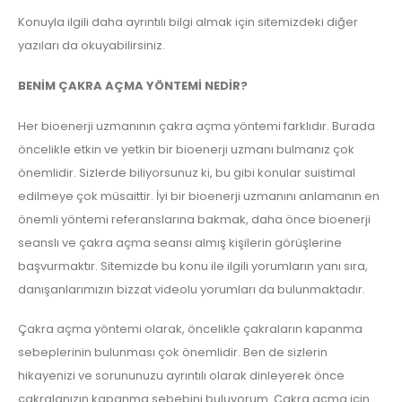
Konuyla ilgili daha ayrıntılı bilgi almak için sitemizdeki diğer
yazıları da okuyabilirsiniz.
BENİM ÇAKRA AÇMA YÖNTEMİ NEDİR?
Her bioenerji uzmanının çakra açma yöntemi farklıdır. Burada
öncelikle etkin ve yetkin bir bioenerji uzmanı bulmanız çok
önemlidir. Sizlerde biliyorsunuz ki, bu gibi konular suistimal
edilmeye çok müsaittir. İyi bir bioenerji uzmanını anlamanın en
önemli yöntemi referanslarına bakmak, daha önce bioenerji
seanslı ve çakra açma seansı almış kişilerin görüşlerine
başvurmaktır. Sitemizde bu konu ile ilgili yorumların yanı sıra,
danışanlarımızın bizzat videolu yorumları da bulunmaktadır.
Çakra açma yöntemi olarak, öncelikle çakraların kapanma
sebeplerinin bulunması çok önemlidir. Ben de sizlerin
hikayenizi ve sorununuzu ayrıntılı olarak dinleyerek önce
çakralanızın kapanma sebebini buluyorum. Çakra açma için