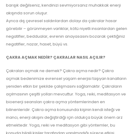
barışık değilseniz, kendinizi sevmiyorsanız muhakkak enerji
akışında sorun oluşur.
Ayrıca dış çevresel saldırılardan dolayı da çakralar hasar
görebilir – görünmeyen varlıklar, kötü niyetli insanlardan gelen
negatifler, beddualar, evrenin anayasasını bozarak çektiğiniz
negatifler, nazar, haset, büyü vs.
ÇAKRA AÇMAK NEDİR? ÇAKRALAR NASIL AÇILIR?
Çakraları açmak ne demek? Çakra açma nedir? Çakra
açmak bedenimize evrensel yaşam enerjisi taşıyan kanalların
yeniden etkin bir şekilde çalışmasını sağlamaktır. Çakraların
açılmasının çeşitli yolları mevcuttur. Yoga, reiki, meditasyon ve
bioenerji seansları çakra açma yöntemlerinden en
bilinenleridir. Çakra açma konusunda kişinin kendi isteği ve
inancı, enerji akışını değiştirdiği için oldukça büyük önem arz
etmektedir. Yoga, reiki ve meditasyon gibi yöntemler, bu
konuda bilgili kişiler tarafından yapılmadığı sürece etkisi