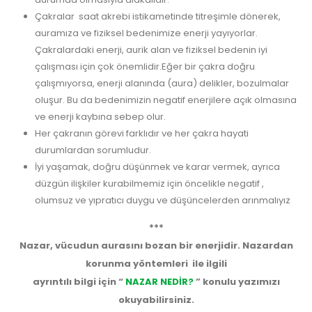
Çakralar saat akrebi istikametinde titreşimle dönerek,
auramıza ve fiziksel bedenimize enerji yayıyorlar.
Çakralardaki enerji, aurik alan ve fiziksel bedenin iyi
çalışması için çok önemlidir.Eğer bir çakra doğru
çalışmıyorsa, enerji alanında (aura) delikler, bozulmalar
oluşur. Bu da bedenimizin negatif enerjilere açık olmasına
ve enerji kaybına sebep olur.
Her çakranın görevi farklıdır ve her çakra hayati
durumlardan sorumludur.
İyi yaşamak, doğru düşünmek ve karar vermek, ayrıca
düzgün ilişkiler kurabilmemiz için öncelikle negatif ,
olumsuz ve yıpratıcı duygu ve düşüncelerden arınmalıyız
***
Nazar, vücudun aurasını bozan bir enerjidir. Nazardan
korunma yöntemleri ile ilgili
ayrıntılı bilgi için “
NAZAR NEDİR?
” konulu yazımızı
okuyabilirsiniz.