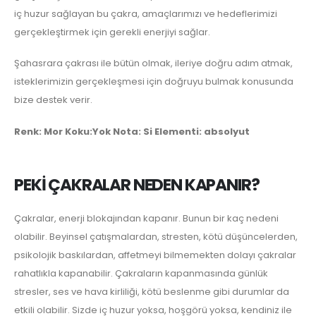
iç huzur sağlayan bu çakra, amaçlarımızı ve hedeflerimizi
gerçekleştirmek için gerekli enerjiyi sağlar.
Şahasrara çakrası ile bütün olmak, ileriye doğru adım atmak,
isteklerimizin gerçekleşmesi için doğruyu bulmak konusunda
bize destek verir.
Renk: Mor Koku:Yok Nota: Si Elementi: absolyut
PEKİ ÇAKRALAR NEDEN KAPANIR?
Çakralar, enerji blokajından kapanır. Bunun bir kaç nedeni
olabilir. Beyinsel çatışmalardan, stresten, kötü düşüncelerden,
psikolojik baskılardan, affetmeyi bilmemekten dolayı çakralar
rahatlıkla kapanabilir. Çakraların kapanmasında günlük
stresler, ses ve hava kirliliği, kötü beslenme gibi durumlar da
etkili olabilir. Sizde iç huzur yoksa, hoşgörü yoksa, kendiniz ile