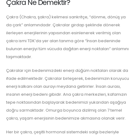
Çakra Ne Demektir?
Çakra (Chakra, şakra) kelimesi sankritçe, “dönme, dönüş ya
da çark” anlamındadır. Çakralar girdap şeklinde dönerek
ilerleyen enerjilerinin yapısından esinlenerek verilmiş olan
çakra ismi TDK’da yer alan tanıma göre “İnsan bedeninde
bulunan enerjiyi tüm vücuda dağıtan enerji noktaları” anlamını
taşımaktadır.
Çakralar için bedenimizdeki enerji düğüm noktaları olarak da
ifade edilmektedir. Çakralar birleşerek, bedenimizin koruyucu
enerji kalkanı olan aurayı meydana getirirler. İnsan aurası,
insanın enerji bedeni gibidir. Ana çakra merkezleri, kafamızın
tepe noktasından başlayarak bedenimizi yukarıdan aşağıya
doğru sarmaktadır. Omurga boyunca dizilmiş olan 7 temel
çakra, yaşam enerjisinin bedenimize akmasına olanak verir.
Her bir çakra, çeşitli hormonal sistemdeki salgı bezleriyle