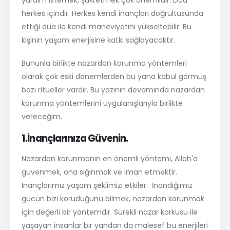
yardım istemek, şükretmek çok önemlidir. Dua
herkes içindir. Herkes kendi inançları doğrultusunda
ettiği dua ile kendi maneviyatını yükseltebilir. Bu
kişinin yaşam enerjisine katkı sağlayacaktır.
Bununla birlikte nazardan korunma yöntemleri
olarak çok eski dönemlerden bu yana kabul görmüş
bazı ritüeller vardır. Bu yazının devamında nazardan
korunma yöntemlerini uygulanışlarıyla birlikte
vereceğim.
1.İnançlarınıza Güvenin.
Nazardan korunmanın en önemli yöntemi, Allah'a
güvenmek, ona sığınmak ve iman etmektir.
İnançlarımız yaşam şeklimizi etkiler. İnandığımız
gücün bizi koruduğunu bilmek, nazardan korunmak
için değerli bir yöntemdir. Sürekli nazar korkusu ile
yaşayan insanlar bir yandan da malesef bu enerjileri