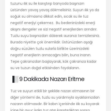
tuzunu ılık su ile karıştırıp banyoda başınızın
üstünden yavaş yavaş dökmelisiniz. Suyun ılık ya da
soğuk su olmasına dikkat edin, sıcak su ile tuz
negatif enerjiyi çekemez. Bu bedeninizdeki enerji
akışını dengeler ve sizi negatif enerjilerden arındırır.
Tuzlu suyu başınızdan dökerek auranızı temizlersiniz.
Burada niyette çok önemlidir. Üstünüzden aşağı
doğru süzülen tuzlu sularla birlikte üzerinizdeki
negatif enerjilerin arınacağını bilin, buna inanın.
Tepe çakranızdan başlayarak, kök çakranıza kadar
su ve tuzun doğal etkisinden faydalanın.
▐░ 9 Dakikada Nazarı Eritme
Tuz ve suyun etkili bir şekilde nazarı atmasının bir
diğer yöntemi de, tuzlu su yardımıyla ayaklarınızdan
nazarın atılmasıdır. Bir kabın içerisinde ılık su koyarak
içine bir avuç kalın tuz atıp karıştırdıktan sonra,